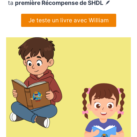
ta
première Récompense de SHDL
🪶
Je teste un livre avec William