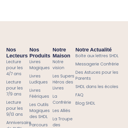
Nos
Nos
Notre
Notre Actualité
Lecteurs
Produits
Maison
Boîte aux lettres SHDL
Lecture
Livres
Notre
Messagerie Confrérie
pour les
Magiques
vision
Des Astuces pour les
4/7 ans
Livres
Les Supers
Parents
Lecture
Ludiques
Héros des
SHDL dans les écoles
pour les
Livres
Livres
7/9 ans
FAQ
Féériques
La
Lecture
Confrérie
Blog SHDL
Les Outils
pour les
Magiques
Les Alliés
9/13 ans
des SHDL
La Troupe
Anniversaire
Parcours
des