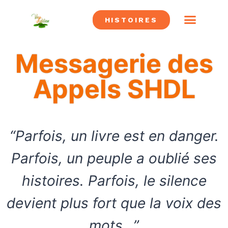
HISTOIRES
CONFRÉRIE SHDL
LES SUPER HÉROS
ALLIÉS SHDL
LES MÉCHA
SAUVER DES LIVRES
Messagerie des
Appels SHDL
“Parfois, un livre est en danger.
Parfois, un peuple a oublié ses
histoires. Parfois, le silence
devient plus fort que la voix des
mots…”