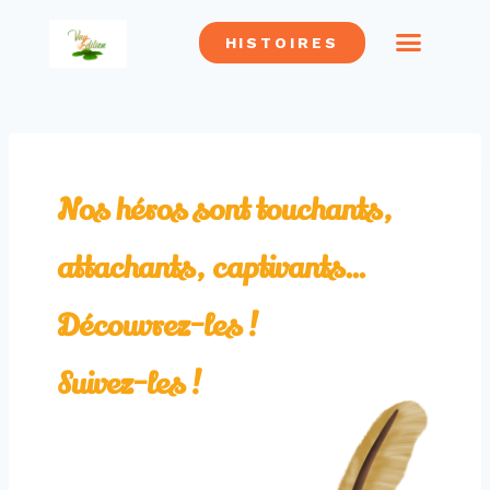
HISTOIRES
CONFRÉRIE SHDL
LES SUPER HÉROS
ALLIÉS SHDL
LES MÉCHA
SAUVER DES LIVRES
Nos héros sont touchants,
attachants, captivants…
Découvrez-les !
Suivez-les !