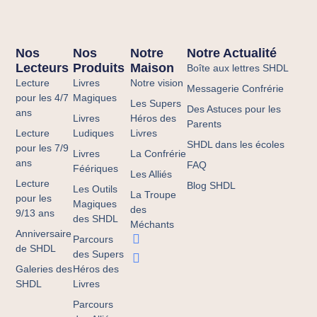
Nos
Nos
Notre
Notre Actualité
Lecteurs
Produits
Maison
Boîte aux lettres SHDL
Lecture
Livres
Notre vision
Messagerie Confrérie
pour les 4/7
Magiques
Les Supers
Des Astuces pour les
ans
Livres
Héros des
Parents
Lecture
Ludiques
Livres
SHDL dans les écoles
pour les 7/9
Livres
La Confrérie
ans
FAQ
Féériques
Les Alliés
Lecture
Blog SHDL
Les Outils
La Troupe
pour les
Magiques
des
9/13 ans
des SHDL
Méchants
Anniversaire
Parcours
de SHDL
des Supers
Galeries des
Héros des
SHDL
Livres
Parcours