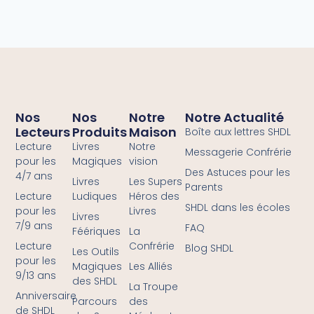
Nos
Nos
Notre
Notre Actualité
Lecteurs
Produits
Maison
Boîte aux lettres SHDL
Lecture
Livres
Notre
Messagerie Confrérie
pour les
Magiques
vision
Des Astuces pour les
4/7 ans
Livres
Les Supers
Parents
Lecture
Ludiques
Héros des
SHDL dans les écoles
pour les
Livres
Livres
7/9 ans
FAQ
Féériques
La
Lecture
Confrérie
Blog SHDL
Les Outils
pour les
Magiques
Les Alliés
9/13 ans
des SHDL
La Troupe
Anniversaire
Parcours
des
de SHDL