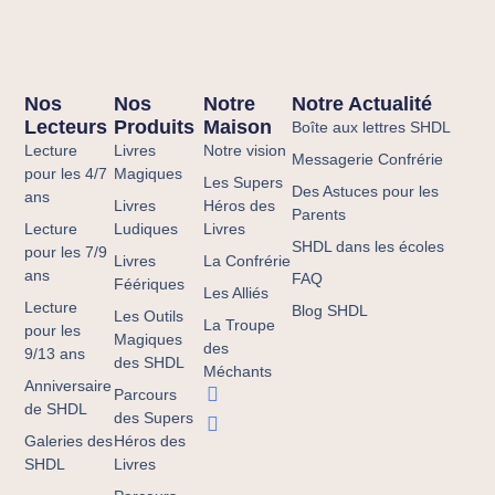
Nos
Nos
Notre
Notre Actualité
Lecteurs
Produits
Maison
Boîte aux lettres SHDL
Lecture
Livres
Notre vision
Messagerie Confrérie
pour les 4/7
Magiques
Les Supers
Des Astuces pour les
ans
Livres
Héros des
Parents
Lecture
Ludiques
Livres
SHDL dans les écoles
pour les 7/9
Livres
La Confrérie
ans
FAQ
Féériques
Les Alliés
Lecture
Blog SHDL
Les Outils
La Troupe
pour les
Magiques
des
9/13 ans
des SHDL
Méchants
Anniversaire
Parcours
de SHDL
des Supers
Galeries des
Héros des
SHDL
Livres