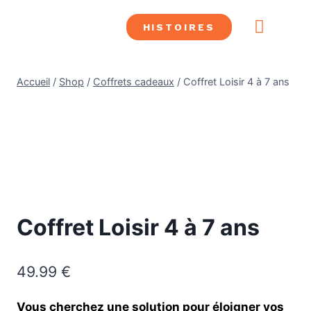
HISTOIRES
CONFRÉRIE SHDL
LES SUPER HÉROS
ALLIÉS SHDL
LES MÉCHA
SAUVER DES LIVRES
Accueil
/
Shop
/
Coffrets cadeaux
/
Coffret Loisir 4 à 7 ans
Coffret Loisir 4 à 7 ans
49.99
€
Vous cherchez une solution pour éloigner vos