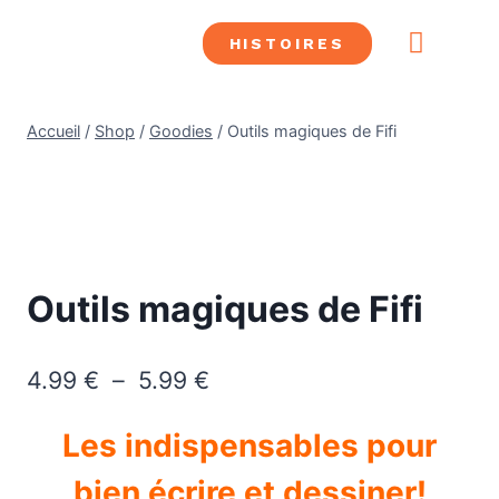
HISTOIRES
CONFRÉRIE SHDL
LES SUPER HÉROS
ALLIÉS SHDL
LES MÉCHA
SAUVER DES LIVRES
Accueil
/
Shop
/
Goodies
/
Outils magiques de Fifi
Outils magiques de Fifi
4.99
€
–
5.99
€
Les indispensables pour
bien écrire et dessiner!