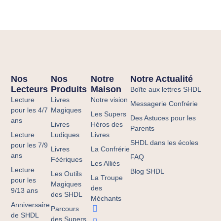
Nos
Nos
Notre
Notre Actualité
Lecteurs
Produits
Maison
Boîte aux lettres SHDL
Lecture
Livres
Notre vision
Messagerie Confrérie
pour les 4/7
Magiques
Les Supers
Des Astuces pour les
ans
Livres
Héros des
Parents
Lecture
Ludiques
Livres
SHDL dans les écoles
pour les 7/9
Livres
La Confrérie
ans
FAQ
Féériques
Les Alliés
Lecture
Blog SHDL
Les Outils
La Troupe
pour les
Magiques
des
9/13 ans
des SHDL
Méchants
Anniversaire
Parcours
de SHDL
des Supers