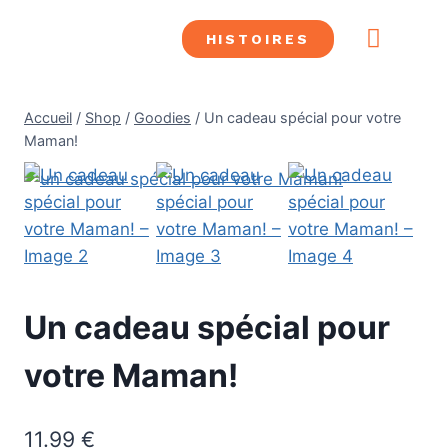
HISTOIRES
CONFRÉRIE SHDL
LES SUPER HÉROS
ALLIÉS SHDL
LES MÉCHA
SAUVER DES LIVRES
Accueil
/
Shop
/
Goodies
/
Un cadeau spécial pour votre
Maman!
Un cadeau spécial pour
votre Maman!
11.99
€