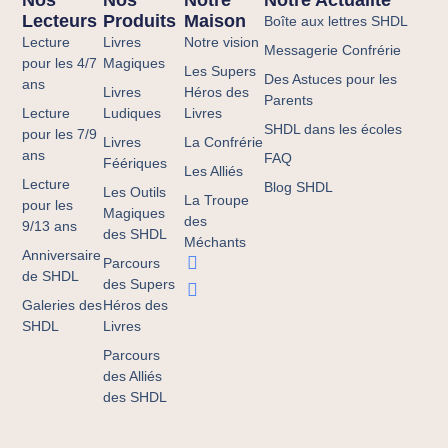
Nos
Nos
Notre
Notre Actualité
Lecteurs
Produits
Maison
Boîte aux lettres SHDL
Lecture
Livres
Notre vision
Messagerie Confrérie
pour les 4/7
Magiques
Les Supers
Des Astuces pour les
ans
Livres
Héros des
Parents
Lecture
Ludiques
Livres
SHDL dans les écoles
pour les 7/9
Livres
La Confrérie
ans
FAQ
Féériques
Les Alliés
Lecture
Blog SHDL
Les Outils
La Troupe
pour les
Magiques
des
9/13 ans
des SHDL
Méchants
Anniversaire
Parcours
de SHDL
des Supers
Galeries des
Héros des
SHDL
Livres
Parcours
des Alliés
des SHDL