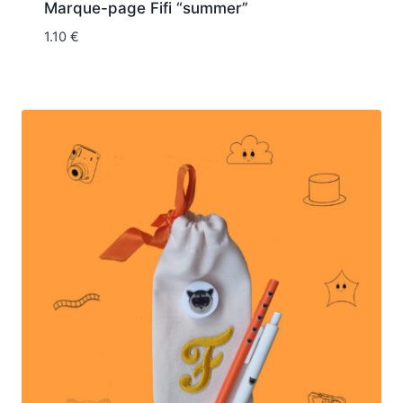
Marque-page Fifi “summer”
1.10
€